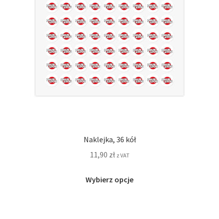
na
stronie
produktu
Naklejka, 36 kół
11,90
zł
z VAT
Ten
Wybierz opcje
produkt
ma
wiele