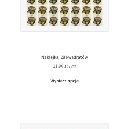
Naklejka, 28 kwadratów
11,90
zł
z VAT
Ten
Wybierz opcje
produkt
ma
wiele
wariantów.
Opcje
można
wybrać