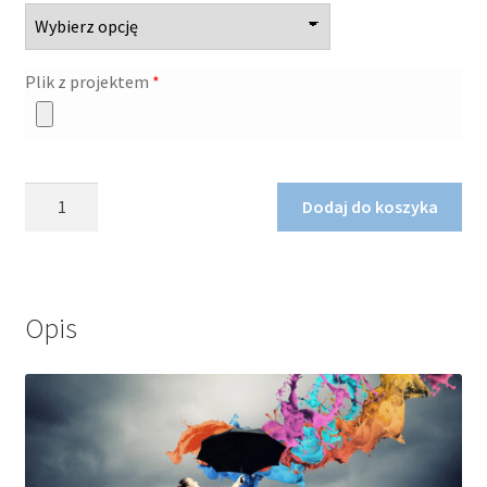
Plik z projektem
*
ilość
Dodaj do koszyka
Naklejka,
2
koła
Opis