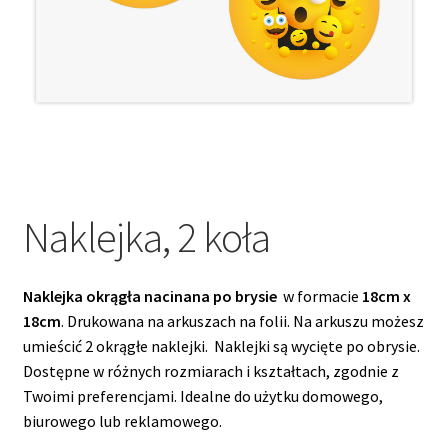
menu
potom
Rozwiń
Roll-upy
menu
potom
Naklejka, 2 koła
Naklejka okrągła nacinana po brysie
w formacie
18cm x
18cm
. Drukowana na arkuszach na folii. Na arkuszu możesz
umieścić 2 okrągłe naklejki. Naklejki są wycięte po obrysie.
Dostępne w różnych rozmiarach i kształtach, zgodnie z
Twoimi preferencjami. Idealne do użytku domowego,
biurowego lub reklamowego.