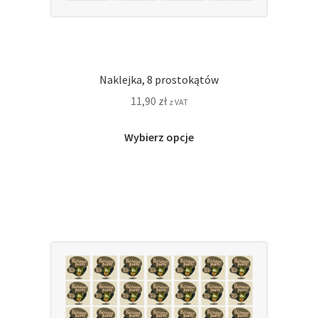
Naklejka, 8 prostokątów
11,90
zł
z VAT
Ten
Wybierz opcje
produkt
ma
wiele
wariantów.
Opcje
można
wybrać
na
stronie
produktu