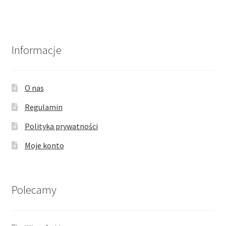
wariantów.
Opcje
można
wybrać
Informacje
na
stronie
produktu
O nas
Regulamin
Polityka prywatności
Moje konto
Polecamy