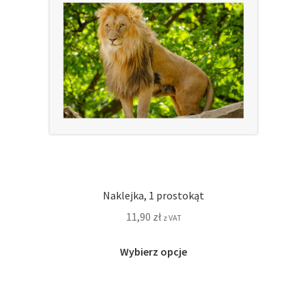
na
stronie
produktu
Naklejka, 1 prostokąt
11,90
zł
z VAT
Ten
Wybierz opcje
produkt
ma
wiele