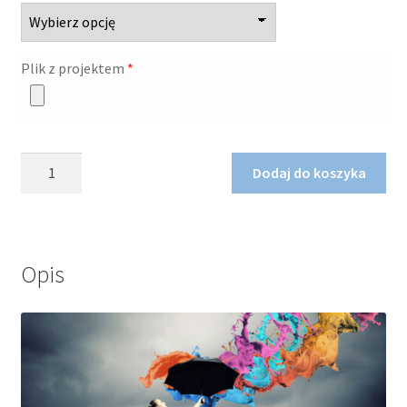
Plik z projektem
*
ilość
Dodaj do koszyka
Naklejka,
8
prostokątów
Opis