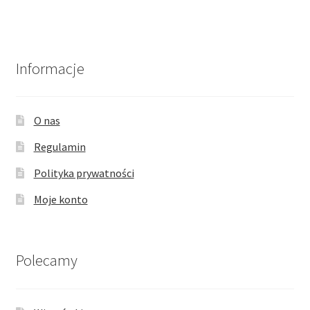
wariantów.
Opcje
można
wybrać
Informacje
na
stronie
produktu
O nas
Regulamin
Polityka prywatności
Moje konto
Polecamy