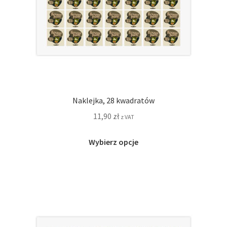
Naklejka, 28 kwadratów
11,90
zł
z VAT
Ten
Wybierz opcje
produkt
ma
wiele
wariantów.
Opcje
można
wybrać