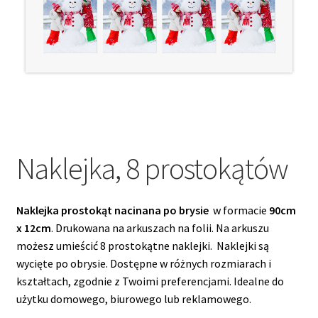
menu
potom
Rozwiń
Roll-upy
menu
potom
Naklejka, 8 prostokątów
Naklejka prostokąt nacinana po brysie
w formacie
90cm
x 12cm
. Drukowana na arkuszach na folii. Na arkuszu
możesz umieścić 8 prostokątne naklejki. Naklejki są
wycięte po obrysie. Dostępne w różnych rozmiarach i
kształtach, zgodnie z Twoimi preferencjami. Idealne do
użytku domowego, biurowego lub reklamowego.