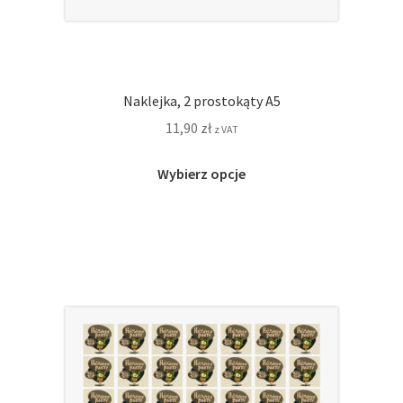
Naklejka, 2 prostokąty A5
11,90
zł
z VAT
Ten
Wybierz opcje
produkt
ma
wiele
wariantów.
Opcje
można
wybrać
na
stronie
produktu