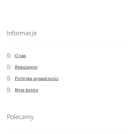
wariantów.
Opcje
można
wybrać
Informacje
na
stronie
produktu
O nas
Regulamin
Polityka prywatności
Moje konto
Polecamy