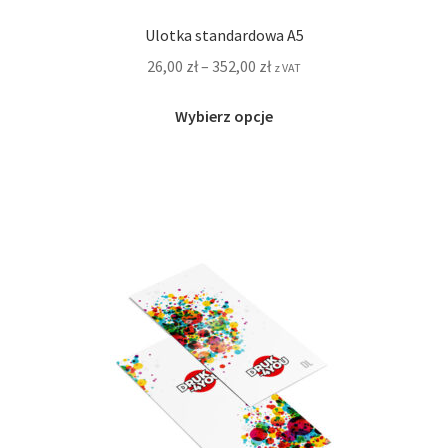
Ulotka standardowa A5
26,00
zł
–
352,00
zł
z VAT
Ten
Wybierz opcje
produkt
ma
wiele
wariantów.
Opcje
można
wybrać
na
stronie
produktu