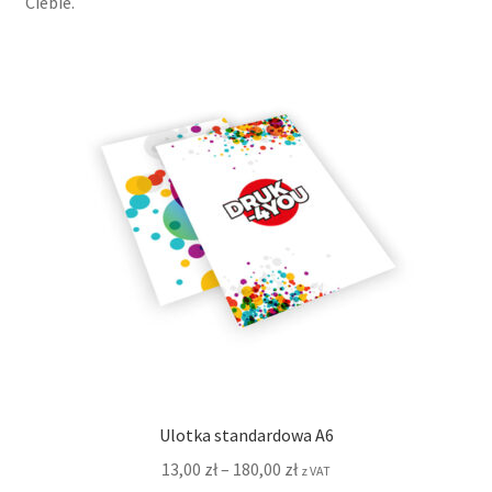
Ciebie.
menu
potom
Ulotki Standardowe
Ulotki Składane
Rozwiń
Roll-upy
menu
potom
Ulotka standardowa A6
13,00
zł
–
180,00
zł
z VAT