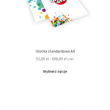
Ulotka standardowa A4
51,00
zł
–
696,00
zł
z VAT
Ten
Wybierz opcje
produkt
ma
wiele
wariantów.
Opcje
można