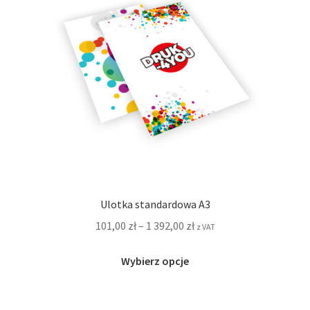
wybrać
na
stronie
produktu
Ulotka standardowa A3
101,00
zł
–
1 392,00
zł
z VAT
Ten
Wybierz opcje
produkt
ma
wiele