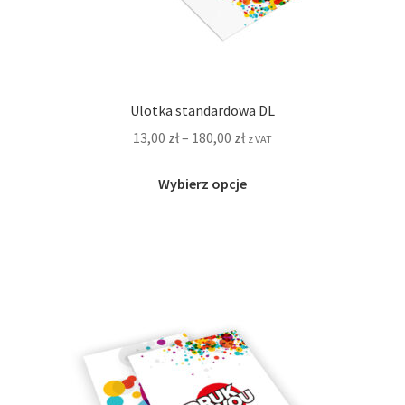
Ulotka standardowa DL
13,00
zł
–
180,00
zł
z VAT
Ten
Wybierz opcje
produkt
ma
wiele
wariantów.
Opcje
można
wybrać
na
stronie
produktu