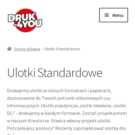
Przejdź
Przejdź
Menu
do
do
nawigacji
treści
Rozwiń
Wizytówki
menu
Strona główna
Ulotki Standardowe
potom
Rozwiń
Plakaty
menu
Ulotki Standardowe
potom
Fotoplakat – Kreator
Drukujemy ulotki w różnych formatach i papierach,
Rozwiń
Naklejki
dostosowane do Twoich potrzeb reklamowych czy
menu
informacyjnych. Ulotki pojedyncze, ulotki składane, ulotki
potom
Rozwiń
DL? – drukujemy w każdym formacie. Zostań projektantem
Fotoobrazy
w naszym Kreatorze. Stwórz własny projekt ulotki.
menu
Potrzebujesz pomocy? Możemy zaprojektować ulotkę dla
potom
Rozwiń
Ulotki