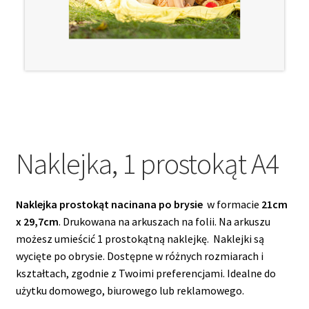
menu
potom
Rozwiń
Roll-upy
menu
potom
Naklejka, 1 prostokąt A4
Naklejka prostokąt nacinana po brysie
w formacie
21cm
x 29,7cm
. Drukowana na arkuszach na folii. Na arkuszu
możesz umieścić 1 prostokątną naklejkę. Naklejki są
wycięte po obrysie. Dostępne w różnych rozmiarach i
kształtach, zgodnie z Twoimi preferencjami. Idealne do
użytku domowego, biurowego lub reklamowego.