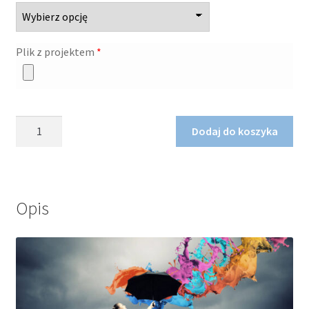
Plik z projektem
*
ilość
Dodaj do koszyka
Naklejka,
1
prostokąt
A4
Opis