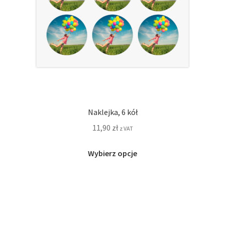
produktu
Naklejka, 6 kół
11,90
zł
z VAT
Ten
Wybierz opcje
produkt
ma
wiele
wariantów.
Opcje
można