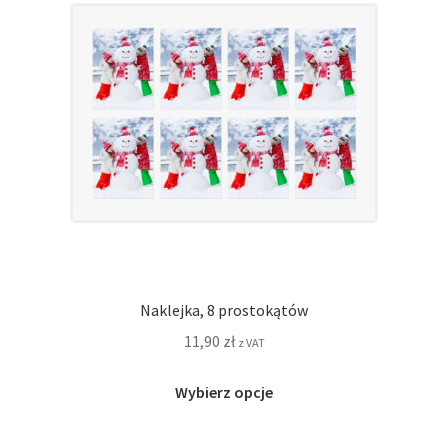
wybrać
na
stronie
produktu
Naklejka, 8 prostokątów
11,90
zł
z VAT
Ten
Wybierz opcje
produkt
ma