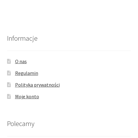
wiele
wariantów.
Opcje
można
wybrać
Informacje
na
stronie
produktu
O nas
Regulamin
Polityka prywatności
Moje konto
Polecamy