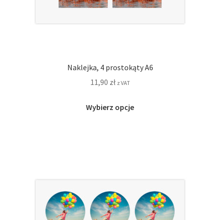
Naklejka, 4 prostokąty A6
11,90
zł
z VAT
Ten
Wybierz opcje
produkt
ma
wiele
wariantów.
Opcje
można
wybrać
na
stronie